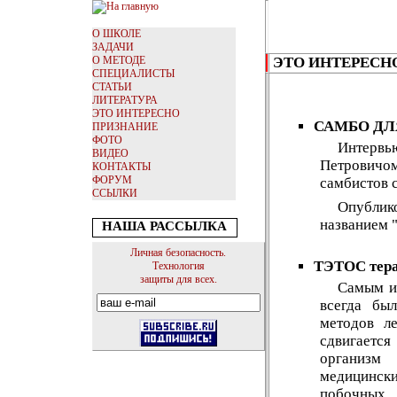
О ШКОЛЕ
ЗАДАЧИ
О МЕТОДЕ
ЭТО ИНТЕРЕСН
СПЕЦИАЛИСТЫ
СТАТЬИ
ЛИТЕРАТУРА
ЭТО ИНТЕРЕСНО
САМБО ДЛ
ПРИЗНАНИЕ
ФОТО
Интерв
ВИДЕО
Петрович
КОНТАКТЫ
ФОРУМ
самбистов 
ССЫЛКИ
Опублико
названием 
НАША РАССЫЛКА
Личная безопасность.
ТЭТОС тера
Технология
защиты для всех.
Самым и
всегда бы
методов л
сдвигается
организм
медицинск
побочных 