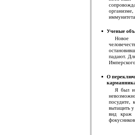
сопровож
организме
иммунитета.
Ученые объ
Новое 
человечес
остановивш
падают. Дл
Имперского
О переключ
карманника
Я был и
невозможно
посудите, 
вытащить у
вид краж 
фокусников 